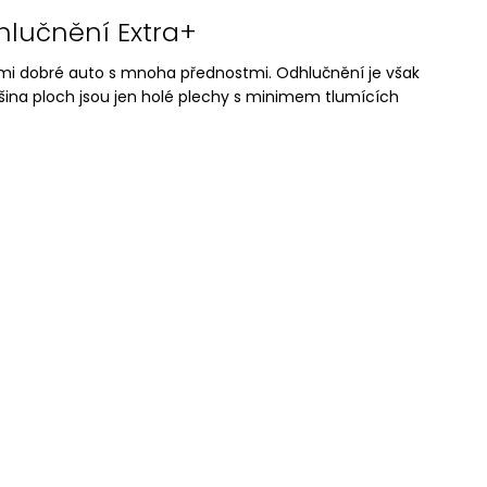
hlučnění Extra+
mi dobré auto s mnoha přednostmi. Odhlučnění je však
ětšina ploch jsou jen holé plechy s minimem tlumících