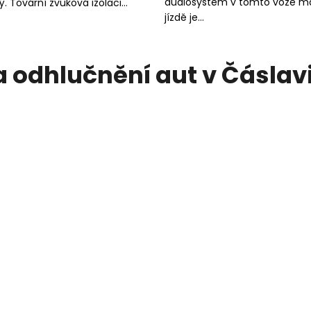
audiosystém v tomto voze majit
. Tovární zvuková izolaci...
jízdě je...
a odhlučnění aut v Čáslav