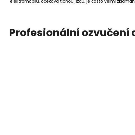
elektromobilu, očekává tichou jízdu, je často velmi zklamaný
Profesionální ozvučení 