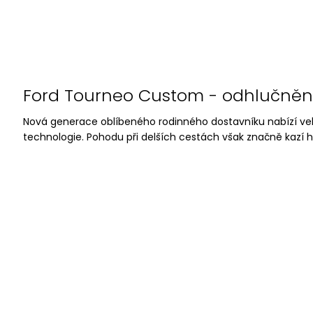
o
d
h
l
Ford Tourneo Custom - odhlučněn
u
Nová generace oblíbeného rodinného dostavníku nabízí vel
č
technologie. Pohodu při delších cestách však značně kazí hlu
n
ě
n
í
a
u