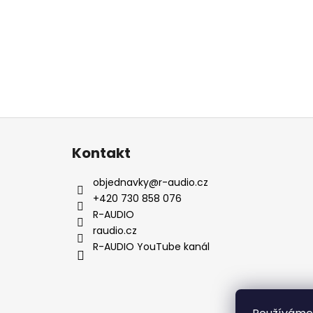
Z
á
Kontakt
p
a
objednavky
@
r-audio.cz
t
+420 730 858 076
í
R-AUDIO
raudio.cz
R-AUDIO YouTube kanál