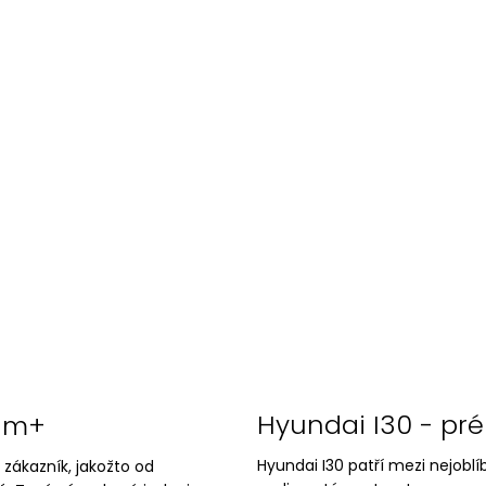
Hyundai I30 - pr
ium+
Hyundai I30 patří mezi nejoblí
 zákazník, jakožto od