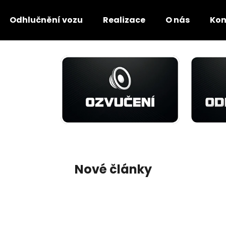
Odhlučnění vozu
Realizace
O nás
Kon
Co potřebujete najít?
HLEDAT
Doporučujeme
Nové články