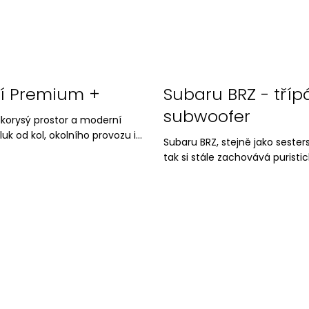
í Premium +
Subaru BRZ - tříp
subwoofer
korysý prostor a moderní
k od kol, okolního provozu i...
Subaru BRZ, stejně jako sester
tak si stále zachovává puristic