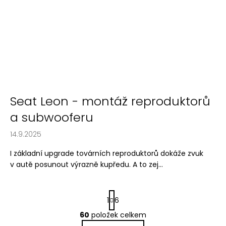
Seat Leon - montáž reproduktorů
a subwooferu
14.9.2025
I základní upgrade továrních reproduktorů dokáže zvuk
v autě posunout výrazně kupředu. A to zej...
S
1
6
t
r
60
položek celkem
O
á