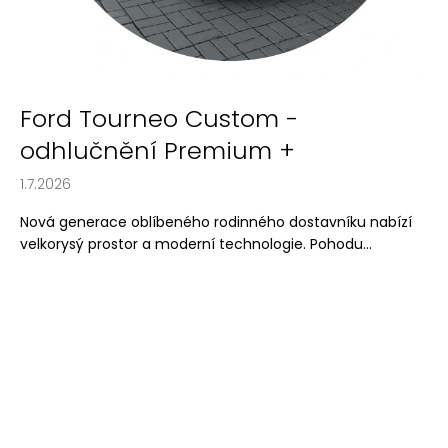
a
j
í
t
Ford Tourneo Custom -
?
odhlučnění Premium +
1.7.2026
Nová generace oblíbeného rodinného dostavníku nabízí
HLEDAT
velkorysý prostor a moderní technologie. Pohodu...
D
o
p
o
r
u