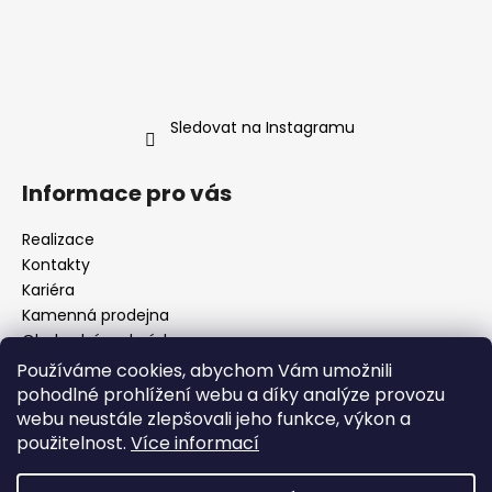
Sledovat na Instagramu
Informace pro vás
Realizace
Kontakty
Kariéra
Kamenná prodejna
Obchodní podmínky
Podmínky ochrany osobních údajů
Používáme cookies, abychom Vám umožnili
Odstoupení od smlouvy (Vrácení zboží)
pohodlné prohlížení webu a díky analýze provozu
Reklamace zboží
webu neustále zlepšovali jeho funkce, výkon a
použitelnost.
Více informací
Obecná pravidla soutěží
Moje objednávka