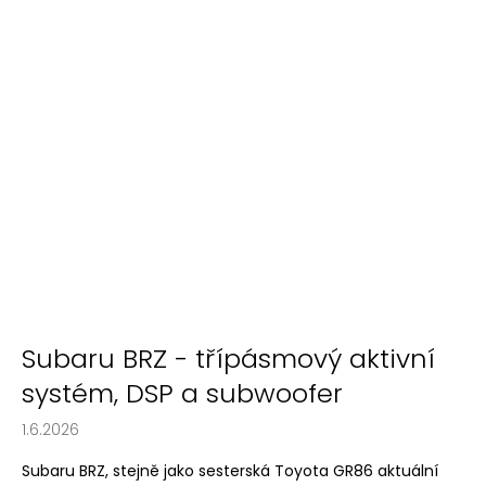
č
u
j
e
m
e
Subaru BRZ - třípásmový aktivní
systém, DSP a subwoofer
1.6.2026
Subaru BRZ, stejně jako sesterská Toyota GR86 aktuální