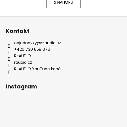
v
NAHORU
n
l
k
o
á
Z
v
d
á
á
a
Kontakt
n
p
c
í
í
a
objednavky
@
r-audio.cz
p
t
+420 730 858 076
r
í
R-AUDIO
v
raudio.cz
k
R-AUDIO YouTube kanál
y
v
ý
Instagram
p
i
s
u