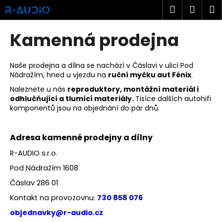
K
Přejít
Hledat
Náku
M
na
o
obsah
Zpět
Zpět
košík
š
Kamenná prodejna
í
C
k
o
Naše prodejna a dílna se nachází v Čáslavi v ulici Pod
Nádražím, hned u vjezdu na
ruční myčku aut Fénix
.
p
Naleznete u nás
reproduktory, montážní materiál i
o
odhlučňující a tlumící materiály.
Tisíce dalších autohifi
t
komponentů jsou na objednání do pár dnů.
ř
e
Adresa kamenné prodejny a dílny
b
R-AUDIO s.r.o.
u
j
Pod Nádražím 1608
e
Čáslav 286 01
t
Kontakt na provozovnu:
730 858 076
e
objednavky@r-audio.cz
n