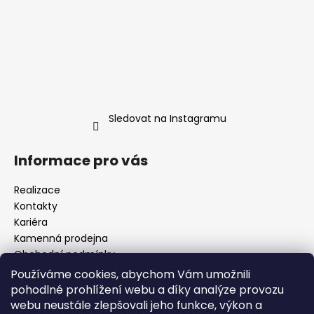
Sledovat na Instagramu
Informace pro vás
Realizace
Kontakty
Kariéra
Kamenná prodejna
Obchodní podmínky
Podmínky ochrany osobních údajů
Používáme cookies, abychom Vám umožnili
Odstoupení od smlouvy (Vrácení zboží)
pohodlné prohlížení webu a díky analýze provozu
Reklamace zboží
webu neustále zlepšovali jeho funkce, výkon a