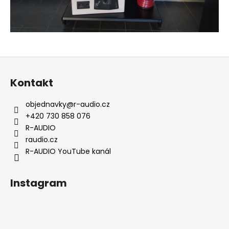
Z
á
Kontakt
p
a
objednavky
@
r-audio.cz
t
+420 730 858 076
í
R-AUDIO
raudio.cz
R-AUDIO YouTube kanál
Instagram