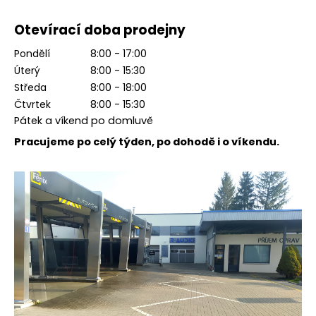
a
Otevírací doba prodejny
j
í
Pondělí
8:00 - 17:00
t
Úterý
8:00 - 15:30
?
Středa
8:00 - 18:00
Čtvrtek
8:00 - 15:30
Pátek a víkend po domluvě
Pracujeme po celý týden, po dohodě i o víkendu.
HLEDAT
D
o
p
o
r
u