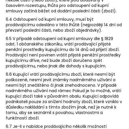
časovém rozestupu, lhůta pro odstoupení od kupní
smlouvy začíná běžet od dodání poslední části (zboží).
6.4 Odstoupení od kupní smlouvy, musí být
prodávajícímu odesláno v této lhůtě (nejpozději 14 dní od
převzetí poslední části, nebo zboží objednávky).
6.5 V případě odstoupení od kupní smlouvy dle § 1829
odst. 1 občanského zákoníku, vrátí prodávající přijaté
peněžní prostředky kupujícímu do ​14 dnů ​od přijetí zboží.
Prodávající není povinen vrátit přijaté peněžní prostředky
kupujícímu dříve, než bude zboží doručeno zpět
prodávajícímu, nebo jinak dle dohody s kupujícím.
6.6 Kupující vrátí prodávajícímu zboží, které nesmí být
poškozené, nesmí jevit známky nadměrného užívání a
nesmí být znečištěno či jinak znehodnoceno. V případě
nadměrného užívání nad rámec Pokud je to možné, vrátí
kupující zboží také v původním obalu. Kupující odpovídá
podnikateli pouze za snížení hodnoty zboží, které vzniklo v
důsledku nakládání s tímto zbožím jinak, než je nutné k
tomu, aby se seznámil s povahou, vlastnostmi a
funkčností zboží.
6.7 Je-li v nabídce prodávajícího několik možností