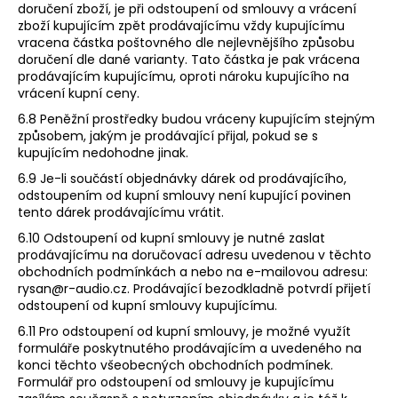
doručení zboží, je při odstoupení od smlouvy a vrácení
zboží kupujícím zpět prodávajícímu vždy kupujícímu
vracena částka poštovného dle nejlevnějšího způsobu
doručení dle dané varianty. Tato částka je pak vrácena
prodávajícím kupujícímu, oproti nároku kupujícího na
vrácení kupní ceny.
6.8 Peněžní prostředky budou vráceny kupujícím stejným
způsobem, jakým je prodávající přijal, pokud se s
kupujícím nedohodne jinak.
6.9 Je-li součástí objednávky dárek od prodávajícího,
odstoupením od kupní smlouvy není kupující povinen
tento dárek prodávajícímu vrátit.
6.10 Odstoupení od kupní smlouvy je nutné zaslat
prodávajícímu na ​doručovací​ adresu uvedenou v těchto
obchodních podmínkách a nebo na e-mailovou adresu:
rysan@r-audio.cz​. ​Prodávající bezodkladně potvrdí přijetí
odstoupení od kupní smlouvy kupujícímu.
6.11 Pro odstoupení od kupní smlouvy, je možné využít
formuláře poskytnutého prodávajícím a uvedeného na
konci těchto všeobecných obchodních podmínek.
Formulář pro odstoupení od smlouvy je kupujícímu