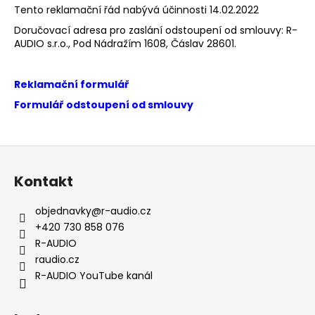
Tento reklamační řád nabývá účinnosti ​14.02.2022
Doručovací adresa pro zaslání odstoupení od smlouvy: ​R-
AUDIO s.r.o., Pod Nádražím 1608, Čáslav 28601.
Reklamační formulář
Formulář odstoupení od smlouvy
Z
á
Kontakt
p
a
objednavky
@
r-audio.cz
t
+420 730 858 076
í
R-AUDIO
raudio.cz
R-AUDIO YouTube kanál