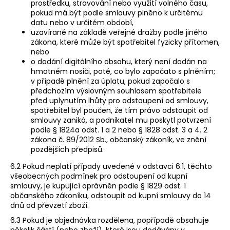
prostředku, stravování nebo využití volného času,
pokud má být podle smlouvy plněno k určitému
datu nebo v určitém období,
uzavírané na základě veřejné dražby podle jiného
zákona, které může být spotřebitel fyzicky přítomen,
nebo
o dodání digitálního obsahu, který není dodán na
hmotném nosiči, poté, co bylo započato s plněním;
v případě plnění za úplatu, pokud započalo s
předchozím výslovným souhlasem spotřebitele
před uplynutím lhůty pro odstoupení od smlouvy,
spotřebitel byl poučen, že tím právo odstoupit od
smlouvy zaniká, a podnikatel mu poskytl potvrzení
podle § 1824a odst. 1 a 2 nebo § 1828 odst. 3 a 4. 2
zákona č. 89/2012 Sb., občanský zákoník, ve znění
pozdějších předpisů.
6.2 Pokud neplatí případy uvedené v odstavci 6.1, těchto
všeobecných podmínek pro odstoupení od kupní
smlouvy, je kupující oprávněn podle § 1829 odst. 1
občanského zákoníku, odstoupit od kupní smlouvy do 14
dnů od převzetí zboží.
6.3 Pokud je objednávka rozdělena, popřípadě obsahuje
několik částí (nebo zboží), které jsou dodávány v