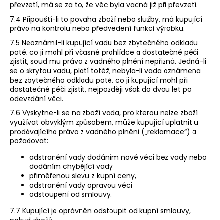
převzetí, má se za to, že věc byla vadná již při převzetí.
7.4 Připouští-li to povaha zboží nebo služby, má kupující
právo na kontrolu nebo předvedení funkci výrobku.
7.5 Neoznámil-li kupující vadu bez zbytečného odkladu
poté, co ji mohl při včasné prohlídce a dostatečné péči
zjistit, soud mu právo z vadného plnění nepřizná. Jedná-li
se o skrytou vadu, platí totéž, nebyla-li vada oznámena
bez zbytečného odkladu poté, co ji kupující mohl při
dostatečné péči zjistit, nejpozději však do dvou let po
odevzdání věci.
7.6 Vyskytne-li se na zboží vada, pro kterou nelze zboží
využívat obvyklým způsobem, může kupující uplatnit u
prodávajícího právo z vadného plnění („reklamace“) a
požadovat:
odstranění vady dodáním nové věci bez vady nebo
dodáním chybějící vady
přiměřenou slevu z kupní ceny,
odstranění vady opravou věci
odstoupení od smlouvy.
7.7
Kupující je oprávněn odstoupit od kupní smlouvy,
pokud zboží: