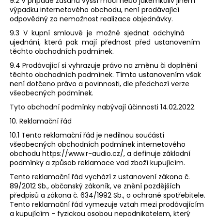
9.2 V případě zásahu vyšší moci nebo jakémkoliv jiném
výpadku internetového obchodu, není prodávající
odpovědný za nemožnost realizace objednávky.
9.3 V kupní smlouvě je možné sjednat odchylná
ujednání, která pak mají přednost před ustanovením
těchto obchodních podmínek.
9.4 Prodávající si vyhrazuje právo na změnu či doplnění
těchto obchodních podmínek. Tímto ustanovením však
není dotčeno právo a povinnosti, dle předchozí verze
všeobecných podmínek.
Tyto obchodní podmínky nabývají účinnosti 14.02.2022.
10. Reklamační řád
10.1 Tento reklamační řád je nedílnou součástí
všeobecných obchodních podmínek internetového
obchodu ​https://www.r-audio.cz/​, a definuje základní
podmínky a způsob reklamace vad zboží kupujícím.
Tento reklamační řád vychází z ustanovení zákona č.
89/2012 Sb., občanský zákoník, ve znění pozdějších
předpisů a zákona č. 634/1992 Sb., o ochraně spotřebitele.
Tento reklamační řád vymezuje vztah mezi prodávajícím
a kupujícím - fyzickou osobou nepodnikatelem, který