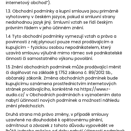
internetový obchod​”).
a
1.3. Obchodní podmínky a kupní smlouva jsou primárně
j
vyhotoveny v českém jazyce, pokud si smluvní strany
í
nedohodnou jazyk jiný. Smluvní vztah se řídí českým
právním řádem v jeho účinném znění.
t
?
1.4 Tyto obchodní podmínky vymezují vztah a práva a
povinnosti z něj plynoucí pouze mezi prodávajícím a
kupujícím - fyzickou osobou nepodnikatelem, který
uzavírá smlouvu výlučně mimo rámec své podnikatelské
činnosti či samostatného výkonu povolání.
1.5 Znění obchodních podmínek může prodávající měnit
HLEDAT
či doplňovat na základě § 1752 zákona č. 89/2012 Sb.,
občanský zákoník. Změna obchodních podmínek bude
kupujícímu oznámena prostřednictvím internetových
stránek prodávajícího, konkrétně na https://www.r-
D
audio.cz/​ v Obchodních podmínách​ s vyznačením data
o
nabytí účinností nových podmínek a možností náhledu
p
znění předchozích.
o
Druhá strana má právo změny, v případě smlouvy
r
uzavřené na dlouhodobé k opětovnému plnění,
u
odmítnout a závazek z tohoto důvodu vypovědět ve
lhůtě jednoho měsíce od doby nabytí účinnosti podmínek