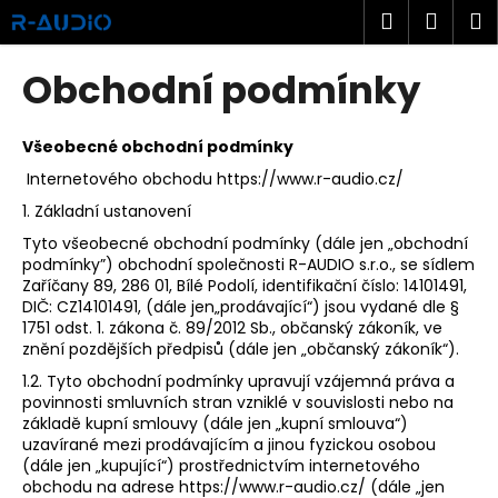
K
Přejít
Hledat
Náku
M
na
o
obsah
Zpět
Zpět
košík
š
Obchodní podmínky
í
C
k
o
Všeobecné obchodní podmínky
p
Internetového obchodu https://www.r-audio.cz/
o
1. Základní ustanovení
t
Tyto všeobecné obchodní podmínky (dále jen „​obchodní
ř
podmínky​”) obchodní společnosti ​R-AUDIO s.r.o., se sídlem
​Zaříčany 89, 286 01, Bílé Podolí, identifikační číslo:​ 14101491,
e
DIČ: CZ14101491​, (dále jen„​prodávající​“) jsou vydané dle §
b
1751 odst. 1. zákona č. 89/2012 Sb., občanský zákoník, ve
u
znění pozdějších předpisů (dále jen „​občanský zákoník​“).
j
1.2. Tyto obchodní podmínky upravují vzájemná práva a
povinnosti smluvních stran vzniklé v souvislosti nebo na
e
základě kupní smlouvy (dále jen „kupní smlouva“)
t
uzavírané mezi prodávajícím a jinou fyzickou osobou
e
(dále jen „kupující“) prostřednictvím internetového
obchodu na adrese https://www.r-audio.cz/​ ​(dále „​jen
n