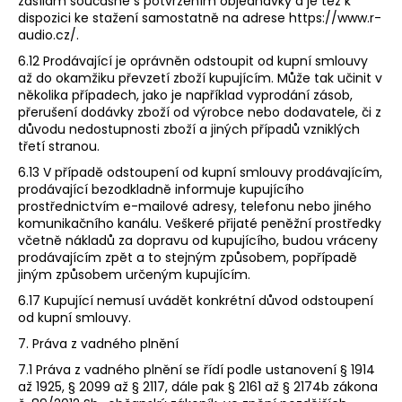
zasílám současně s potvrzením objednávky a je též k
dispozici ke stažení samostatně na adrese​ https://www.r-
audio.cz/.
6.12 Prodávající je oprávněn odstoupit od kupní smlouvy
až do okamžiku převzetí zboží kupujícím. Může tak učinit v
několika případech, jako je například vyprodání zásob,
přerušení dodávky zboží od výrobce nebo dodavatele, či z
důvodu nedostupnosti zboží a jiných případů vzniklých
třetí stranou.
6.13 V případě odstoupení od kupní smlouvy prodávajícím,
prodávající bezodkladně informuje kupujícího
prostřednictvím e-mailové adresy, telefonu nebo jiného
komunikačního kanálu. Veškeré přijaté peněžní prostředky
včetně nákladů za dopravu od kupujícího, budou vráceny
prodávajícím zpět a to stejným způsobem, popřípadě
jiným způsobem určeným kupujícím.
6.17 Kupující nemusí uvádět konkrétní důvod odstoupení
od kupní smlouvy.
7. Práva z vadného plnění
7.1 Práva z vadného plnění se řídí podle ustanovení § 1914
až 1925, § 2099 až § 2117, dále pak § 2161 až § 2174b zákona