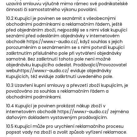
uzavírá smlouvu výlučně mimo rámec své podnikatelské
činnosti či samostatného výkonu povolání.
10.2 Kupující je povinen se seznámit s všeobecnými
obchodními podmínkami a reklamačním řádem, ještě
před objednáním zboží, nejpozději se s nimi však kupující
seznámí před odesláním objednávky v internetovém
obchodě https://www.r-audio.cz/​, když souhlas s jejich
porozuměním a seznámením se s nimi potvrdí kupující
zaškrtnutím příslušného pole při vytváření objednávky
samotné. Bez zaškrtnutí tohoto pole není možné
objednávku kupujícího odeslat. Prodávající/Provozovatel
webu​https://www.r-audio.cz/ ​eviduje objednávky
Kupujících, též eviduje zaškrtnutí uvedeného pole.
10.3 Uzavření kupní smlouvy a převzetí zboží kupujícím, je
považováno za souhlas s reklamačním řádem a
obchodními podmínkami.
10.4 Kupující je povinen prokázat nákup zboží v
internetovém obchodě https://www.r-audio.cz/​ zejména
daňovým dokladem vystaveným prodávajícím.
10.5 Kupující může pro urychlení reklamačního procesu
popsat vady na zboží a zvolit způsob vyřízení reklamace.