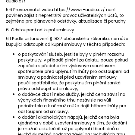
audio.cz/.
5.6 Provozovatel webu ​https://www.r-audio.cz/​ není
povinen zajistit nepřetržitý provoz uživatelských účtů, to
zejména pro plánované odstávky, aktualizace či poruchy.
6. Odstoupení od kupní smlouvy
6.1 Podle ustanovení § 1837 občanského zákoníku, nemůže
kupující odstoupit od kupní smlouvy v těchto případech:
o poskytování služeb, jestliže byly v plném rozsahu
poskytnuty; v případě plnění za úplatu, pouze pokud
započalo s předchozím výslovným souhlasem
spotřebitele před uplynutím lhůty pro odstoupení od
smlouvy a podnikatel před uzavřením smlouvy
poučil spotřebitele, že poskytnutím plnění zaniká
právo odstoupit od smlouvy,
o dodávce zboží nebo služby, jejichž cena závisí na
výchylkách finančního trhu nezávisle na vůli
podnikatele a k němuž může dojít během lhůty pro
odstoupení od smlouvy,
o dodání alkoholických nápojů, jejichž cena byla
ujednána v době uzavření smlouvy s tím, že dodání
je možné uskutečnit až po uplynutí třiceti dnů a
jejichž skutečná hodnota závisí na výchylkách trhu