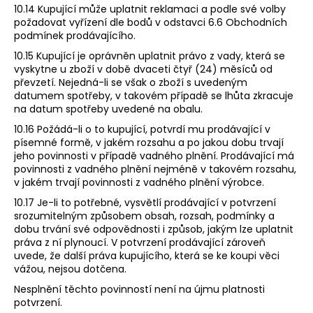
10.14 Kupující může uplatnit reklamaci a podle své volby
požadovat vyřízení dle bodů v odstavci 6.6 Obchodních
podmínek prodávajícího.
10.15 Kupující je oprávněn uplatnit právo z vady, která se
vyskytne u zboží v době dvaceti čtyř (24) měsíců od
převzetí. Nejedná-li se však o zboží s uvedeným
datumem spotřeby, v takovém případě se lhůta zkracuje
na datum spotřeby uvedené na obalu.
10.16 Požádá-li o to kupující, potvrdí mu prodávající v
písemné formě, v jakém rozsahu a po jakou dobu trvají
jeho povinnosti v případě vadného plnění. Prodávající má
povinnosti z vadného plnění nejméně v takovém rozsahu,
v jakém trvají povinnosti z vadného plnění výrobce.
10.17 Je-li to potřebné, vysvětlí prodávající v potvrzení
srozumitelným způsobem obsah, rozsah, podmínky a
dobu trvání své odpovědnosti i způsob, jakým lze uplatnit
práva z ní plynoucí. V potvrzení prodávající zároveň
uvede, že další práva kupujícího, která se ke koupi věci
vážou, nejsou dotčena.
Nesplnění těchto povinností není na újmu platnosti
potvrzení.