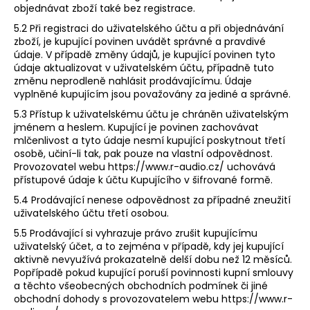
objednávat zboží také bez registrace.
5.2 Při registraci do uživatelského účtu a při objednávání
zboží, je kupující povinen uvádět správné a pravdivé
údaje. V případě změny údajů, je kupující povinen tyto
údaje aktualizovat v uživatelském účtu, případně tuto
změnu neprodleně nahlásit prodávajícímu. Údaje
vyplněné kupujícím jsou považovány za jediné a správné.
5.3 Přístup k uživatelskému účtu je chráněn uživatelským
jménem a heslem. Kupující je povinen zachovávat
mlčenlivost a tyto údaje nesmí kupující poskytnout třetí
osobě, učiní-li tak, pak pouze na vlastní odpovědnost.
Provozovatel webu https://www.r-audio.cz/​ uchovává
přístupové údaje k účtu Kupujícího v šifrované formě.
5.4 Prodávající nenese odpovědnost za případné zneužití
uživatelského účtu třetí osobou.
5.5 Prodávající si vyhrazuje právo zrušit kupujícímu
uživatelský účet, a to zejména v případě, kdy jej kupující
aktivně nevyužívá prokazatelně delší dobu než 12 měsíců.
Popřípadě pokud kupující poruší povinnosti kupní smlouvy
a těchto všeobecných obchodních podmínek či jiné
obchodní dohody s provozovatelem webu https://www.r-