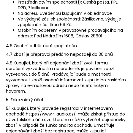
Prostřednictvím společnosti(í):​ Česká pošta, PPL,
DPD, Zásilkovna​
Na adresu uvedenou kupujícím v objednávce
Ve výdejně zásilek společnosti:​ Zásilkovna, výdej je​
zpoplatněn částkou 69 Kč.
Osobním odběrem v provozovně prodávajícího na
adrese: Pod Nádražím 1608, Čáslav 28601 ​
4.6 ​Osobní odběr není zpoplatněn.
4.7
Zboží je přepravci předáno nejpozději do 30 dnů
4.8 Kupující, který při objednání zboží zvolil formu
doručení vyzvednutím na prodejně, je povinen zboží
vyzvednout do​ 5 dnů. Prodávající bude o možnosti
vyzvednout zboží osobně informovat kupujícího zasláním
zprávy na e-mailovou adresu nebo telefonickým
hovorem.
5. Zákaznický účet
5.1 Kupující, který provede registraci v internetovém
obchodě ​https://www.r-audio.cz/​, může získat přístup do
uživatelského účtu, ze kterého může vytvářet objednávky
zboží. V případě že funkcionalita obchodu umožňuje
objednávání zboží bez registrace, může kupující