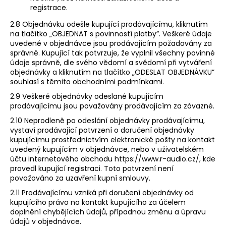
registrace.
2.8 Objednávku odešle kupující prodávajícímu, kliknutím
na tlačítko ​„​OBJEDNAT s povinností platby​​”. Veškeré údaje
uvedené v objednávce jsou prodávajícím požadovány za
správné. Kupující tak potvrzuje, že vyplnil všechny povinné
údaje správně, dle svého vědomí a svědomí při vytváření
objednávky a kliknutím na tlačítko „​ODESLAT OBJEDNÁVKU​”
souhlasí s těmito obchodními podmínkami.
2.9 Veškeré objednávky odeslané kupujícím
prodávajícímu jsou považovány prodávajícím za závazné.
2.10 Neprodleně po odeslání objednávky prodávajícímu,
vystaví prodávající potvrzení o doručení objednávky
kupujícímu prostřednictvím elektronické pošty na kontakt
uvedený kupujícím v objednávce, nebo v uživatelském
účtu internetového obchodu ​https://www.r-audio.cz/​, ​kde
provedl kupující registraci. Toto potvrzení není
považováno za uzavření kupní smlouvy.
2.11 Prodávajícímu vzniká při doručení objednávky od
kupujícího právo na kontakt kupujícího za účelem
doplnění chybějících údajů, případnou změnu a úpravu
údajů v objednávce.