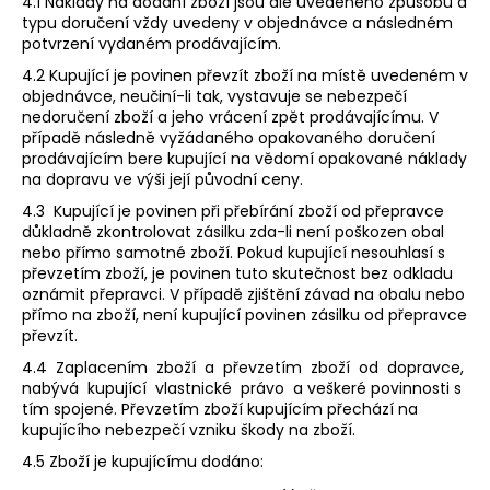
4.1 Náklady na dodání zboží jsou dle uvedeného způsobu a
typu doručení vždy uvedeny v objednávce a následném
potvrzení vydaném prodávajícím.
4.2 Kupující je povinen převzít zboží na místě uvedeném v
objednávce, neučiní-li tak, vystavuje se nebezpečí
nedoručení zboží a jeho vrácení zpět prodávajícímu. V
případě následně vyžádaného opakovaného doručení
prodávajícím bere kupující na vědomí opakované náklady
na dopravu ve výši její původní ceny.
4.3 Kupující je povinen při přebírání zboží od přepravce
důkladně zkontrolovat zásilku zda-li není poškozen obal
nebo přímo samotné zboží. Pokud kupující nesouhlasí s
převzetím zboží, je povinen tuto skutečnost bez odkladu
oznámit přepravci. V případě zjištění závad na obalu nebo
přímo na zboží, není kupující povinen zásilku od přepravce
převzít.
4.4 Zaplacením zboží a převzetím zboží od dopravce,
nabývá kupující vlastnické právo a veškeré povinnosti s
tím spojené. Převzetím zboží kupujícím přechází na
kupujícího nebezpečí vzniku škody na zboží.
4.5 Zboží je kupujícímu dodáno: