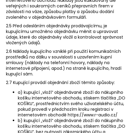
internetového obchodu. Náklady jsou kalkulovány dle
veřejných i soukromých ceníků přepravních firem v
závislosti na váze, způsobu platby a způsobu dodání
zvoleného v objednávkovém formuláři.
2.5 Před odesláním objednávky prodávajícímu, je
kupujícímu umožněno objednávku měnit a upravovat
údaje, které do objednávky vložil a kontrolovat správnost
vložených údajů.
2.6 Náklady kupujícího vzniklé při použití komunikačních
prostředků na dálku v souvislosti s uzavřením kupní
smlouvy (náklady na telefonní hovory, náklady na
internetové připojení, apod.) na straně kupujícího, hradí
kupující sám.
2.7 Kupující provádí objednání zboží těmito způsoby:
a) kupující „vloží” objednávané zboží do nákupního
košíku internetového obchodu​, ​stiskem tlačítka „DO
KOŠÍKU​”, ​prostřednictvím svého uživatelského účtu,
pokud provedl v předchozím kroku registraci v
internetovém obchodě ​https://www.r-audio.cz/ ​
b) kupující „vloží” objednávané zboží do nákupního
košíku internetového obchodu​, ​stiskem tlačítka ​„​DO
KOŠÍKU”,​ ​bez nutnosti zákaznického účtu a