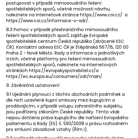
postupovat v případě mimosoudního řešení
spotřebitelských sporů, včetně možnosti návrhu,
naleznete na internetové stránce ​https://www.coi.cz/​ a
https://www.coi.cz/informace-o-adr/​.
8.3 Pomoc v případě přeshraničního mimosoudního
řešení spotřebitelských sporů zajišťuje Evropské
spotřebitelské centrum Česká republika (zkráceně ESC
ČR). Kontaktní adresa ESC ČR je Štěpánská 567/15, 120 00
Praha 2 - Nové Město. Rady a informace o jednotlivých
trzích, včetně platformy pro řešení mimosoudních
spotřebitelských sporů, naleznete na internetových
stránkách
https://evropskyspotrebitel.cz/​a​
https://ec.europa.eu/consumers/odr/main/​
.
9. Závěrečná ustanovení
9.1 Ujednání plynoucí z těchto obchodních podmínek a
dle nich uzavřené kupní smlouvy mezi kupujícím a
prodávajícím, v případě vstupu zahraničního subjektu,
jsou podřízeny zákonům České republiky. Tímto však
nejsou dotčena práva kupujícího dle nařízení Evropského
parlamentu a Rady (ES) č. 593/2008 o právu rozhodném
pro smluvní závazkové vztahy (Řím I).