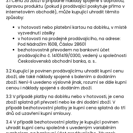
3.1 Cenu za zboží a případné náklady spojené s dopravou,
úpravou produktu (pokud ji prodávající poskytuje přímo v
internetovém obchodě), může kupující uhradit těmito
způsoby:
v hotovosti nebo platební kartou na dobírku, v místě
vyzvednutí zásilky
v hotovosti na prodejně prodávajícího, na adrese:​
Pod Nádražím 1608, Čáslav 28601
bezhotovostně převodem na bankovní účet
prodávajícího č. 14101419/0300​, vedený u společnosti
Československá obchodní banka, a. s..
3.2 Kupující je povinen prodávajícímu uhradit kupní cenu
zboží, ale také náklady spojené s balením a dodáním
zboží. Není-li uvedeno výslovně jinak, rozumí se dále kupní
cenou i náklady spojené s dodáním zboží.
3.3 V případě platby na dobírku nebo v hotovosti, je cena
zboží splatná při převzetí nebo ke dni dodání zboží. V
případě bezhotovostní platby je kupní cena splatná do tří
dnů od uzavření kupní smlouvy.
3.4 V případě bezhotovostní platby je kupující povinen
uhradit kupní cenu společně s uvedeným variabilním