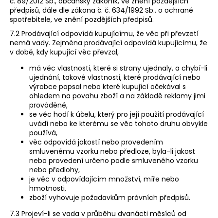
č. 89/2012 Sb., občanský zákoník, ve znění pozdějších
předpisů, dále dle zákona č. č. 634/1992 Sb., o ochraně
spotřebitele, ve znění pozdějších předpisů.
7.2 Prodávající odpovídá kupujícímu, že věc při převzetí
nemá vady. Zejména prodávající odpovídá kupujícímu, že
v době, kdy kupující věc převzal,
má věc vlastnosti, které si strany ujednaly, a chybí-li
ujednání, takové vlastnosti, které prodávající nebo
výrobce popsal nebo které kupující očekával s
ohledem na povahu zboží a na základě reklamy jimi
prováděné,
se věc hodí k účelu, který pro její použití prodávající
uvádí nebo ke kterému se věc tohoto druhu obvykle
používá,
věc odpovídá jakostí nebo provedením
smluvenému vzorku nebo předloze, byla-li jakost
nebo provedení určeno podle smluveného vzorku
nebo předlohy,
je věc v odpovídajícím množství, míře nebo
hmotnosti,
zboží vyhovuje požadavkům právních předpisů.
7.3 Projeví-li se vada v průběhu dvanácti měsíců od