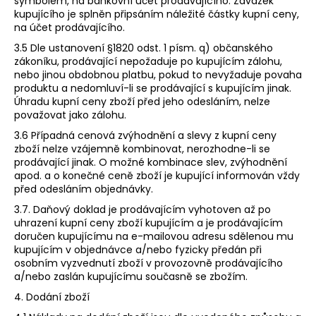
symbolem, na bankovní účet prodávajícího. Závazek
kupujícího je splněn připsáním náležité částky kupní ceny,
na účet prodávajícího.
3.5 Dle ustanovení §1820 odst. 1 písm. q) občanského
zákoníku, prodávající nepožaduje po kupujícím zálohu,
nebo jinou obdobnou platbu, pokud to nevyžaduje povaha
produktu a nedomluví-li se prodávající s kupujícím jinak.
Úhradu kupní ceny zboží před jeho odesláním, nelze
považovat jako zálohu.
3.6 Případná cenová zvýhodnění a slevy z kupní ceny
zboží nelze vzájemně kombinovat, nerozhodne-li se
prodávající jinak. O možné kombinace slev, zvýhodnění
apod. a o konečné ceně zboží je kupující informován vždy
před odesláním objednávky.
3.7. Daňový doklad je prodávajícím vyhotoven až po
uhrazení kupní ceny zboží kupujícím a je prodávajícím
doručen kupujícímu na e-mailovou adresu sdělenou mu
kupujícím v objednávce a/nebo fyzicky předán při
osobním vyzvednutí zboží v provozovně prodávajícího
a/nebo zaslán kupujícímu současně se zbožím.
4. Dodání zboží