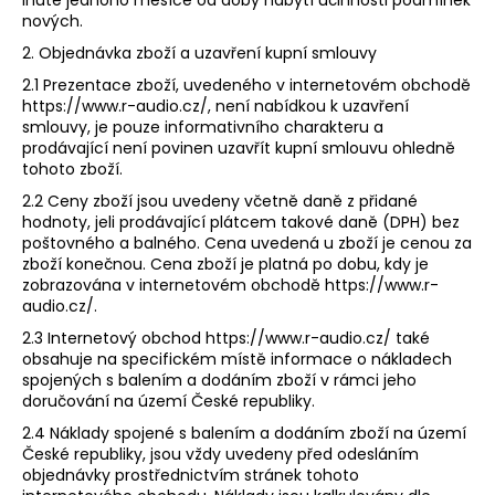
č
nových.
u
j
2. Objednávka zboží a uzavření kupní smlouvy
e
2.1​ ​Prezentace zboží, uvedeného v internetovém obchodě
m
​https://www.r-audio.cz/​​,​ není nabídkou k uzavření
e
smlouvy, je pouze informativního charakteru a
prodávající není povinen uzavřít kupní smlouvu ohledně
tohoto zboží.
2.2 Ceny zboží jsou uvedeny​ včetně daně z přidané
hodnoty, jeli prodávající plátcem takové daně (DPH) bez
poštovného a balného. Cena uvedená u zboží je cenou za
zboží konečnou. Cena zboží je platná po dobu, kdy je
zobrazována v internetovém obchodě https://www.r-
audio.cz/.
2.3 Internetový obchod ​https://www.r-audio.cz/​ ​také
obsahuje na specifickém místě informace o nákladech
spojených s balením a dodáním zboží v rámci jeho
doručování na území České republiky.
2.4 Náklady spojené s balením a dodáním zboží na území
České republiky, jsou vždy uvedeny před odesláním
objednávky prostřednictvím stránek tohoto