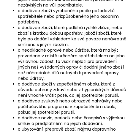
nezávislých na vůli podnikatele,
o dodávce zboží vyrobeného podle požadavků
spotřebitele nebo přizpůsobeného jeho osobním
potřebám,
o dodávce zboží, které podléhá rychlé zkáze, nebo
zboží s krátkou dobou spotřeby, jakož i zboží, které
bylo po dodání vzhledem ke své povaze nenávratně
smíseno s jiným zbožím,
o neodkladné opravě nebo údržbě, která má být
provedena v místě určeném spotřebitelem na jeho
výslovnou žádost; to však neplatí pro provedení
jiných než vyžádaných oprav či dodání jiného zboží
než náhradních dílů nutných k provedení opravy
nebo údržby,
o dodávce zboží v zapečetěném obalu, které z
důvodu ochrany zdraví nebo z hygienických důvodů
není vhodné vrátit poté, co jej spotřebitel porušil,
o dodávce zvukové nebo obrazové nahrávky nebo
počítačového programu v zapečetěném obalu,
pokud jej spotřebitel porušil,
o dodávce novin, periodik nebo časopisů s výjimkou
smluv o předplatném na jejich dodávání,
o ubytování, přepravě zboží, nájmu dopravního