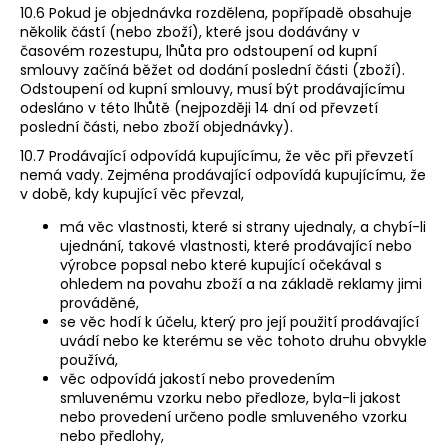
10.6 Pokud je objednávka rozdělena, popřípadě obsahuje
několik částí (nebo zboží), které jsou dodávány v
časovém rozestupu, lhůta pro odstoupení od kupní
smlouvy začíná běžet od dodání poslední části (zboží).
Odstoupení od kupní smlouvy, musí být prodávajícímu
odesláno v této lhůtě (nejpozději 14 dní od převzetí
poslední části, nebo zboží objednávky).
10.7 Prodávající odpovídá kupujícímu, že věc při převzetí
nemá vady. Zejména prodávající odpovídá kupujícímu, že
v době, kdy kupující věc převzal,
má věc vlastnosti, které si strany ujednaly, a chybí-li
ujednání, takové vlastnosti, které prodávající nebo
výrobce popsal nebo které kupující očekával s
ohledem na povahu zboží a na základě reklamy jimi
prováděné,
se věc hodí k účelu, který pro její použití prodávající
uvádí nebo ke kterému se věc tohoto druhu obvykle
používá,
věc odpovídá jakostí nebo provedením
smluvenému vzorku nebo předloze, byla-li jakost
nebo provedení určeno podle smluveného vzorku
nebo předlohy,