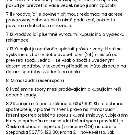
pokud při převzetí o vadě věděl, nebo ji sám způsobil.
7.11 Prodávající je povinen přijmout reklamaci na adrese
provozovny nebo v sídle i místě podnikání, pokud to
povaha a druh zboží umožňuje.
7.12 Prodávající písemně vyrozumí kupujícího o výsledku
reklamace.
7.13 Kupující je oprávněn uplatnit právo z vady, která se
vyskytne u zboží v době dvaceti čtyř (24) měsíců od
převzetí zboží. Jedná-li se však o zboží s uvedeným
datem spotřeby, v takovém případě se lhůta zkracuje na
datum spotřeby uvedené na obalu.
8. Mimosoudní řešení sporu
8.1 Vzájemné spory mezi prodávajícím a kupujícím řeší
obecné soudy.
8.2 Kupující má podle zákona č. 634/1992 Sb., o ochraně
spotřebitele, v platném znění, právo na mimosoudní
řešení spotřebitelského sporu z kupní smlouvy. Subjektem,
který je oprávněn mimosoudní řešení sporu provádět je
Česká obchodní inspekce (zkráceně ČOI) na adrese
Štěpánská 567/15, 120 00, Praha 2 - Nové Město. Jak