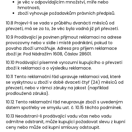
je věc v odpovídajícím množství, míře nebo
hmotnosti,
zboží vyhovuje požadavkům právních předpisů.
10.8 Projeví-li se vada v průběhu dvanácti měsíců od
převzetí, má se za to, že věc byla vadná již při převzetí.
10.9 Prodávající je povinen přijmout reklamaci na adrese
provozovny nebo v sídle i místě podnikání, pokud to
povaha zboží umožňuje. Adresa pro příjem reklamace
zboží je: ​Pod Nádražím 1608, Čáslav 28601.
10.10 Prodávající písemně vyrozumí kupujícího o převzetí
zboží k reklamaci a o výsledku reklamace.
10.11 Tento reklamační řád upravuje reklamaci vad, které
se vyskytnou u zboží v době dvaceti čtyř (24) měsíců od
převzetí, nebo v rámci záruky na jakost (například
prodloužená záruka).
10.12 Tento reklamační řád neupravuje zboží s uvedeným
datem spotřeby ve smyslu ust. č. 10.15 těchto podmínek.
10.13 Neodstraní-li prodávající vadu včas nebo vadu
odmítne odstranit, může kupující požadovat slevu z kupní
ceny nebo může od kupní smlouvy odstoupit.