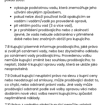
vykazuje podstatnou vadu, která znemožňuje jeho
užívání obvyklým způsobem,
pokud nelze zboží používat kvůli opakujícím se
vadám i vadám/vadě po provedené opravě,
při větším počtu vad (3 a více vad),
je z prohlášení prodávajícího nebo z okolností
zjevné, že vada nebude odstraněna v přiměřené
době nebo bez značných obtíží pro kupujícího.
7.8 Kupující písemně informuje prodávajícího, jaké právo
si zvolil při oznámení vady, nebo bez zbytečného odkladu
po oznámení vady prodávajícímu. Provedenou volbu
nemůže kupující změnit bez souhlasu prodávajícího; to
neplatí, žádal-li kupující opravu vady, která se ukáže jako
neopravitelná.
7.9 Dokud kupující neuplatní právo na slevu z kupní ceny
nebo neodstoupí od smlouvy, může prodávající dodat to,
co chybí, nebo odstranit právní vadu. Jiné vady může
prodávající odstranit podle své volby opravou věci nebo
dodáním nové věci; volba nesmí kupujícímu způsobit
nepřiměřené náklady.
7.10 Právo z vadného plnění kupující nemůže uplatnit,