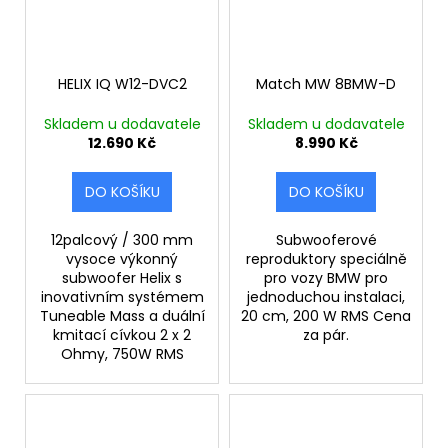
HELIX IQ W12-DVC2
Match MW 8BMW-D
Skladem u dodavatele
Skladem u dodavatele
12.690 Kč
8.990 Kč
DO KOŠÍKU
DO KOŠÍKU
12palcový / 300 mm
Subwooferové
vysoce výkonný
reproduktory speciálně
subwoofer Helix s
pro vozy BMW pro
inovativním systémem
jednoduchou instalaci,
Tuneable Mass a duální
20 cm, 200 W RMS Cena
kmitací cívkou 2 x 2
za pár.
Ohmy, 750W RMS