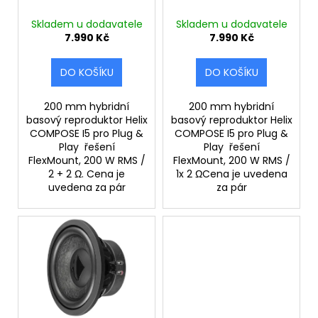
č
d
u
Skladem u dodavatele
Skladem u dodavatele
j
u
7.990 Kč
7.990 Kč
e
k
m
t
DO KOŠÍKU
DO KOŠÍKU
e
ů
200 mm hybridní
200 mm hybridní
basový reproduktor Helix
basový reproduktor Helix
COMPOSE I5 pro Plug &
COMPOSE I5 pro Plug &
Play řešení
Play řešení
FlexMount, 200 W RMS /
FlexMount, 200 W RMS /
2 + 2 Ω. Cena je
1x 2 ΩCena je uvedena
uvedena za pár
za pár