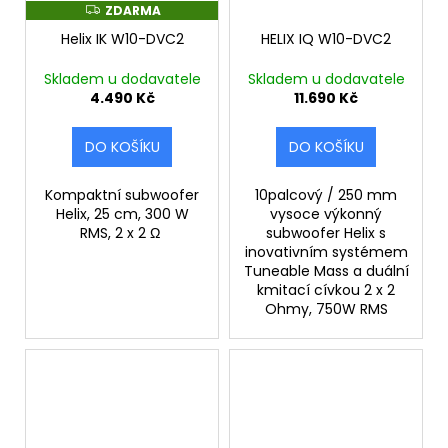
ZDARMA
Z
D
Helix IK W10-DVC2
HELIX IQ W10-DVC2
A
R
M
Skladem u dodavatele
Skladem u dodavatele
A
4.490 Kč
11.690 Kč
DO KOŠÍKU
DO KOŠÍKU
Kompaktní subwoofer
10palcový / 250 mm
Helix, 25 cm, 300 W
vysoce výkonný
RMS, 2 x 2 Ω
subwoofer Helix s
inovativním systémem
Tuneable Mass a duální
kmitací cívkou 2 x 2
Ohmy, 750W RMS