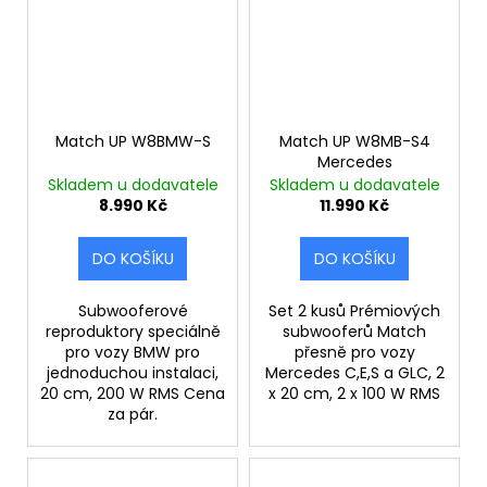
Match UP W8BMW-S
Match UP W8MB-S4
Mercedes
Skladem u dodavatele
Skladem u dodavatele
8.990 Kč
11.990 Kč
DO KOŠÍKU
DO KOŠÍKU
Subwooferové
Set 2 kusů Prémiových
reproduktory speciálně
subwooferů Match
pro vozy BMW pro
přesně pro vozy
jednoduchou instalaci,
Mercedes C,E,S a GLC, 2
20 cm, 200 W RMS Cena
x 20 cm, 2 x 100 W RMS
za pár.