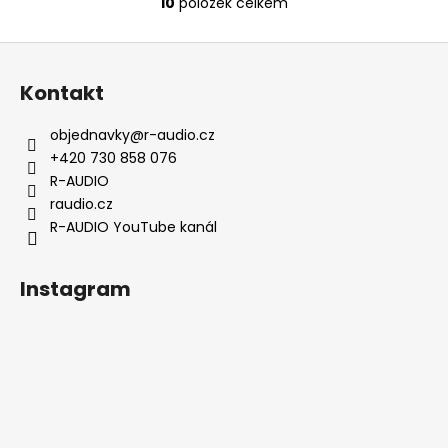
10
položek celkem
O
v
Z
l
á
á
Kontakt
d
p
a
a
objednavky
@
r-audio.cz
c
t
+420 730 858 076
í
í
R-AUDIO
p
raudio.cz
r
R-AUDIO YouTube kanál
v
k
y
Instagram
v
ý
p
i
s
u