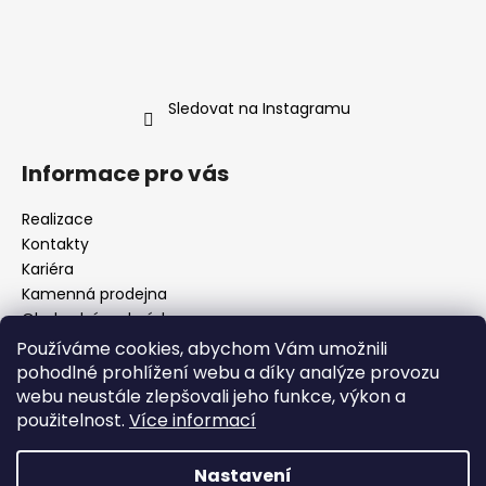
Sledovat na Instagramu
Informace pro vás
Realizace
Kontakty
Kariéra
Kamenná prodejna
Obchodní podmínky
Podmínky ochrany osobních údajů
Používáme cookies, abychom Vám umožnili
Odstoupení od smlouvy (Vrácení zboží)
pohodlné prohlížení webu a díky analýze provozu
Reklamace zboží
webu neustále zlepšovali jeho funkce, výkon a
Obecná pravidla soutěží
použitelnost.
Více informací
Moje objednávka
Nastavení