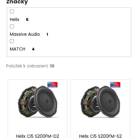
Značky
k
a
t
j
ů
Helix
5
í
t
Massive Audio
1
?
MATCH
4
Položek k zobrazení:
10
HLEDAT
V
ý
p
D
i
o
p
s
o
p
r
r
u
o
Helix Ci5 S200FM-D2
Helix Ci5 S200FM-S2