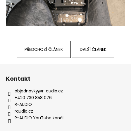
PŘEDCHOZÍ ČLÁNEK
DALŠÍ ČLÁNEK
Z
á
Kontakt
p
a
objednavky
@
r-audio.cz
t
+420 730 858 076
í
R-AUDIO
raudio.cz
R-AUDIO YouTube kanál