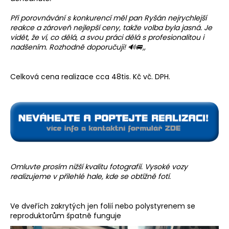
č
u
Při porovnávání s konkurencí měl pan Ryšán nejrychlejší
j
reakce a zároveň nejlepší ceny, takže volba byla jasná. Je
e
vidět, že ví, co dělá, a svou práci dělá s profesionalitou i
m
nadšením. Rozhodně doporučuji! 🔊🚐
,,
e
Celková cena realizace cca 48tis. Kč vč. DPH.
Omluvte prosím nižší kvalitu fotografií. Vysoké vozy
realizujeme v přilehlé hale, kde se obtížně fotí.
Ve dveřích zakrytých jen folií nebo polystyrenem se
reproduktorům špatně funguje