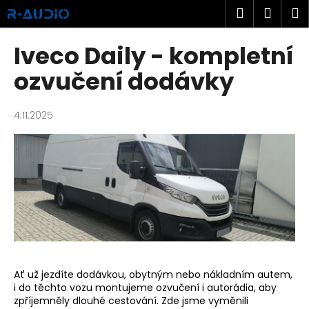
K
Přejít
Hledat
Náku
M
na
o
obsah
Zpět
Zpět
košík
š
Iveco Daily - kompletní
í
C
ozvučení dodávky
k
o
p
4.11.2025
o
t
ř
e
b
u
j
e
t
Ať už jezdíte dodávkou, obytným nebo nákladním autem,
e
i do těchto vozu montujeme ozvučení i autorádia, aby
zpříjemněly dlouhé cestování. Zde jsme vyměnili
n