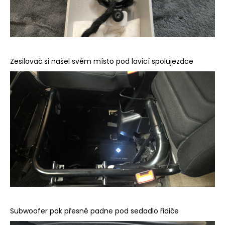
Zesilovač si našel svém místo pod lavicí spolujezdce
Subwoofer pak přesně padne pod sedadlo řidiče