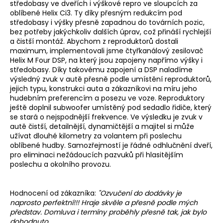
středobasy ve dveřích i výškové repro ve sloupcích za
a
oblíbené Helix Ci3. Ty díky přesným redukcím pod
j
středobasy i výšky přesně zapadnou do továrních pozic,
bez potřeby jakýchkoliv dalších úprav, což přináší rychlejší
í
a čistší montáž. Abychom z reproduktorů dostali
t
maximum, implementovali jsme čtyřkanálový zesilovač
Helix M Four DSP, na který jsou zapojeny napřímo výšky i
?
středobasy. Díky takovému zapojení a DSP naladíme
výsledný zvuk v autě přesně podle umístění reproduktorů,
jejich typu, konstrukci auta a zákazníkovi na míru jeho
hudebním preferencím a posezu ve voze. Reproduktory
ještě doplnil subwoofer umístěný pod sedadlo řidiče, který
HLEDAT
se stará o nejspodnější frekvence. Ve výsledku je zvuk v
autě čistší, detailnější, dynamičtější a majitel si může
užívat dlouhé kilometry za volantem při poslechu
oblíbené hudby. Samozřejmostí je řádné odhlučnění dveří,
pro eliminaci nežádoucích pazvuků při hlasitějším
D
poslechu a okolního provozu.
o
p
o
Hodnocení od zákazníka:
"
Ozvučení do dodávky je
r
naprosto perfektní!!! Hraje skvěle a přesně podle mých
u
představ. Domluva i termíny proběhly přesně tak, jak bylo
dohodnuto.