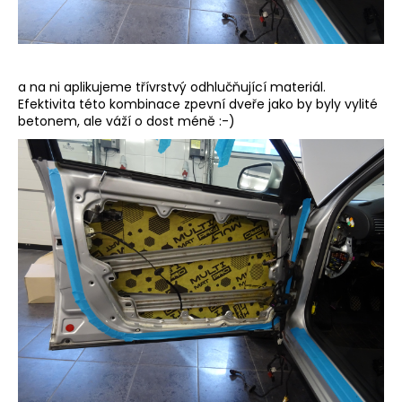
a na ni aplikujeme třívrstvý odhlučňující materiál.
Efektivita této kombinace zpevní dveře jako by byly vylité
betonem, ale váží o dost méně :-)