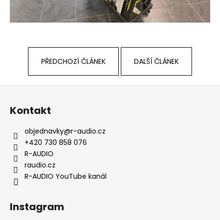
PŘEDCHOZÍ ČLÁNEK
DALŠÍ ČLÁNEK
Z
á
Kontakt
p
a
objednavky
@
r-audio.cz
t
+420 730 858 076
í
R-AUDIO
raudio.cz
R-AUDIO YouTube kanál
Instagram