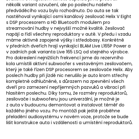
několik variant ozvučení, ale po poslechu našeho
a
předváděcího vozu bylo rozhodnuto. Do auta se tak
j
nastěhoval vynikající osmi kanálový zesilovač Helix V Eight
í
s DSP procesorem a HD Bluetooth modulem pro
streamování hudby v nejvyšší možné kvalitě. Zesilovač
t
napájí a řídí všechny reproduktory v autě. V předu i vzadu
?
máme aktivně zapojené výšky i středobasy. Konkrétně
v předních dveřích hrají vynikající BLAM Live L165P Power a
v zadních pak varianta Live 165 LSQ od stejného výrobce.
Pro dokreslení nejnižších frekvencí jsme do rezervního
kola umístili aktivní subwoofer s vestavěným zesilovačem,
který je také řízen DSP procesorem se zesilovače Helix. Aby
HLEDAT
poslech hudby při jízdě nic nerušilo je auto krom střechy
kompletně odhlučněné, s důrazem na zpevnění všech
dveří pro zamezení nepříjemných pazvuků a vibrací při
hlasitém poslechu. Díky tomu, že rozměry reproduktorů,
D
zesilovače i subwooferu jsou univerzální, je možné je
o
z auta v budoucnu demontovat a instalovat téměř do
každého jiného vozu. Po montáži pak ještě proběhne
p
přeladění audiosystému v novém voze, protože se bude
o
lišit konstrukce auta i vzdálenosti a umístění reproduktorů.
r
u