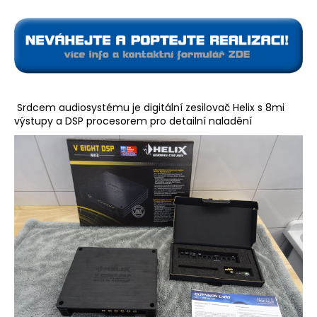
č
u
j
e
m
e
Srdcem audiosystému je digitální zesilovač Helix s 8mi
výstupy a DSP procesorem pro detailní naladění