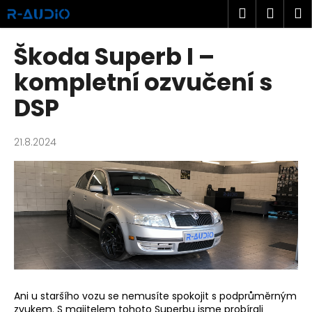
K
Přejít
Hledat
Náku
M
na
o
obsah
Zpět
Zpět
košík
š
Škoda Superb I –
í
C
kompletní ozvučení s
k
o
DSP
p
o
21.8.2024
t
ř
e
b
u
j
e
t
e
Ani u staršího vozu se nemusíte spokojit s podprůměrným
n
zvukem. S majitelem tohoto Superbu jsme probírali