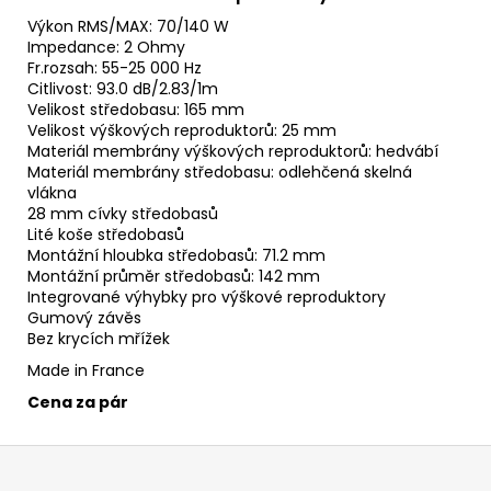
Výkon RMS/MAX: 70/140 W
Impedance: 2 Ohmy
Fr.rozsah: 55-25 000 Hz
Citlivost: 93.0 dB/2.83/1m
Velikost středobasu: 165 mm
Velikost výškových reproduktorů: 25 mm
Materiál membrány výškových reproduktorů: hedvábí
Materiál membrány středobasu: odlehčená skelná
vlákna
28 mm cívky středobasů
Lité koše středobasů
Montážní hloubka středobasů: 71.2 mm
Montážní průměr středobasů: 142 mm
Integrované výhybky pro výškové reproduktory
Gumový závěs
Bez krycích mřížek
Made in France
Cena za pár
Z
á