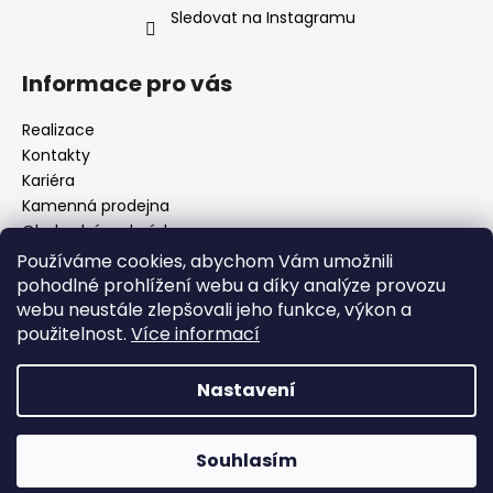
Sledovat na Instagramu
Informace pro vás
Realizace
Kontakty
Kariéra
Kamenná prodejna
Obchodní podmínky
Podmínky ochrany osobních údajů
Používáme cookies, abychom Vám umožnili
Odstoupení od smlouvy (Vrácení zboží)
pohodlné prohlížení webu a díky analýze provozu
Reklamace zboží
webu neustále zlepšovali jeho funkce, výkon a
Obecná pravidla soutěží
použitelnost.
Více informací
Moje objednávka
Nastavení
Vytvořil Shoptet
Souhlasím
Copyright 2026
R-AUDIO s.r.o.
. Všechna práva vyhrazena.