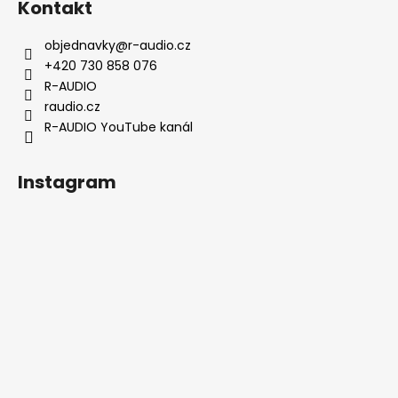
Kontakt
p
a
objednavky
@
r-audio.cz
t
+420 730 858 076
í
R-AUDIO
raudio.cz
R-AUDIO YouTube kanál
Instagram