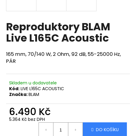
R
a
j
M
í
Reproduktory BLAM
A
t
Live L165C Acoustic
?
165 mm, 70/140 W, 2 Ohm, 92 dB, 55-25000 Hz,
PÁR
HLEDAT
Skladem u dodavatele
Kód:
LIVE L165C ACOUSTIC
Značka:
BLAM
D
o
6.490 Kč
p
o
5.364 Kč bez DPH
r
Měrná
u
DO KOŠÍKU
cena: