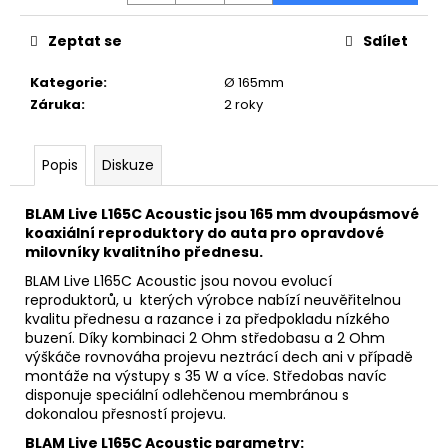
č
u
Zeptat se
Sdílet
j
e
Kategorie
:
Ø 165mm
m
Záruka
:
2 roky
e
Popis
Diskuze
BLAM Live L165C Acoustic jsou 165 mm dvoupásmové
koaxiální reproduktory do auta pro opravdové
milovníky kvalitního přednesu.
BLAM Live L165C Acoustic jsou novou evolucí
reproduktorů, u kterých výrobce nabízí neuvěřitelnou
kvalitu přednesu a razance i za předpokladu nízkého
buzení. Díky kombinaci 2 Ohm středobasu a 2 Ohm
výškáče rovnováha projevu neztrácí dech ani v případě
montáže na výstupy s 35 W a více. Středobas navíc
disponuje speciální odlehčenou membránou s
dokonalou přesností projevu.
BLAM Live L165C Acoustic parametry: