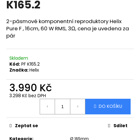
K165.2
a
j
2-pásmové komponentní reproduktory Helix
í
Pure F , 16cm, 60 W RMS,
3
Ω, cena je uvedena za
t
pár
?
Skladem
Kód:
PF K165.2
Značka:
Helix
HLEDAT
3.990 Kč
3.298 Kč bez DPH
D
Měrná
o
DO KOŠÍKU
cena:
p
o
Zeptat se
Sdílet
r
u
Kategorie
:
Ø 165mm