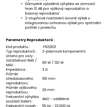
Důmyslně vyladěná výhybka se strmostí
hran 12 dB pro výškový reproduktor a
basový reproduktor
2-stupňové nastavení úrovně výšek s
integrovanou ochranou výšek pro o
ptimální
požitek z poslechu
Parametry Reproduktorů :
Kód produktu :
F622621
Typ reproduktorů :
2-pásmové komponentní
Určeno pro vozy :
Zatížitelnost RMS /
60 W / 120 W
MAX :
Impedance :
3
Ω
Průměr
středobasového
165 mm
reproduktoru :
Průměr výškového
20 mm
reproduktoru :
Frekvenční výhybka
ANO - oddělená
součástí balení :
Frekvenční rozsah :
55 Hz - 22,000 Hz