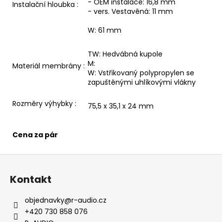
- OEM instalace: 16,8 mm
Instalační hloubka :
- vers. Vestavěná: 11 mm
W: 61 mm
TW: Hedvábná kupole
M:
Materiál membrány :
W: Vstřikovaný polypropylen se
zapuštěnými uhlíkovými vlákny
Rozměry výhybky :
75,5 x 35,1 x 24 mm
Cena za pár
Z
á
Kontakt
p
a
objednavky
@
r-audio.cz
t
+420 730 858 076