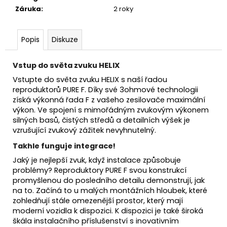
č
Záruka
:
2 roky
u
j
e
Popis
Diskuze
m
e
Vstup do světa zvuku HELIX
Vstupte do světa zvuku HELIX s naší řadou
reproduktorů PURE F. Díky své 3ohmové technologii
získá výkonná řada F z vašeho zesilovače maximální
výkon. Ve spojení s mimořádným zvukovým výkonem
silných basů, čistých středů a detailních výšek je
vzrušující zvukový zážitek nevyhnutelný.
Takhle funguje integrace!
Jaký je nejlepší zvuk, když instalace způsobuje
problémy? Reproduktory PURE F svou konstrukcí
promyšlenou do posledního detailu demonstrují, jak
na to. Začíná to u malých montážních hloubek, které
zohledňují stále omezenější prostor, který mají
moderní vozidla k dispozici. K dispozici je také široká
škála instalačního příslušenství s inovativním