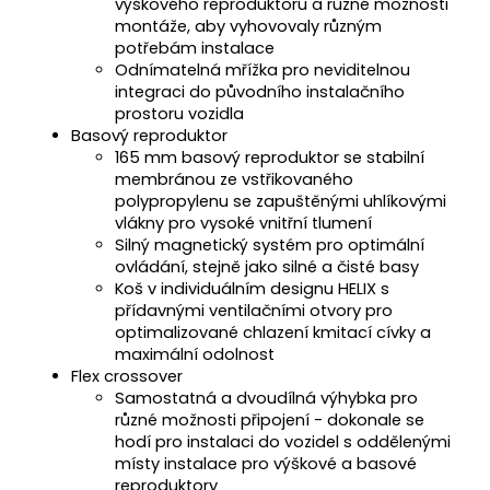
výškového reproduktoru a různé možnosti
montáže, aby vyhovovaly různým
potřebám instalace
Odnímatelná mřížka pro neviditelnou
integraci do původního instalačního
prostoru vozidla
Basový reproduktor
165 mm basový reproduktor se stabilní
membránou ze vstřikovaného
polypropylenu se zapuštěnými uhlíkovými
vlákny pro vysoké vnitřní tlumení
Silný magnetický systém pro optimální
ovládání, stejně jako silné a čisté basy
Koš v individuálním designu HELIX s
přídavnými ventilačními otvory pro
optimalizované chlazení kmitací cívky a
maximální odolnost
Flex crossover
Samostatná a dvoudílná výhybka pro
různé možnosti připojení - dokonale se
hodí pro instalaci do vozidel s oddělenými
místy instalace pro výškové a basové
reproduktory