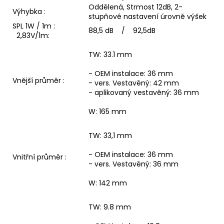
Oddělená, Strmost 12dB, 2-
Výhybka :
stupňové nastavení úrovně výšek
SPL 1W / 1m :
88,5 dB / 92,5dB
2,83V/1m:
TW: 33.1 mm
- OEM instalace: 36 mm
Vnější průměr :
- vers. Vestavěný: 42 mm
- aplikovaný vestavěný: 36 mm
W: 165 mm
TW: 33,1 mm
- OEM instalace: 36 mm
Vnitřní průměr :
- vers. Vestavěný: 36 mm
W: 142 mm
TW: 9.8 mm