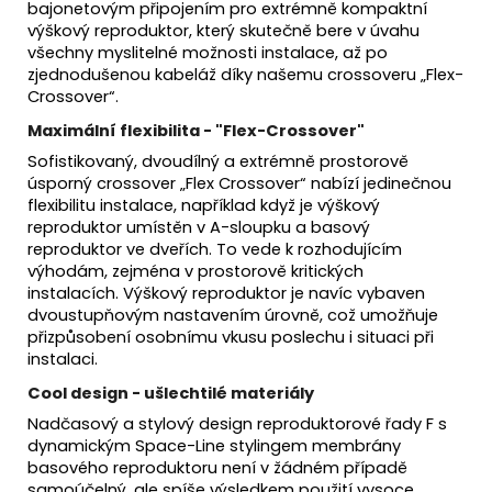
bajonetovým připojením pro extrémně kompaktní
výškový reproduktor, který skutečně bere v úvahu
všechny myslitelné možnosti instalace, až po
zjednodušenou kabeláž díky našemu crossoveru „Flex-
Crossover“.
Maximální flexibilita - "Flex-Crossover"
Sofistikovaný, dvoudílný a extrémně prostorově
úsporný crossover „Flex Crossover“ nabízí jedinečnou
flexibilitu instalace, například když je výškový
reproduktor umístěn v A-sloupku a basový
reproduktor ve dveřích. To vede k rozhodujícím
výhodám, zejména v prostorově kritických
instalacích. Výškový reproduktor je navíc vybaven
dvoustupňovým nastavením úrovně, což umožňuje
přizpůsobení osobnímu vkusu poslechu i situaci při
instalaci.
Cool design - ušlechtilé materiály
Nadčasový a stylový design reproduktorové řady F s
dynamickým Space-Line stylingem membrány
basového reproduktoru není v žádném případě
samoúčelný, ale spíše výsledkem použití vysoce