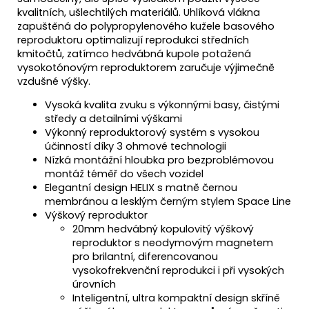
kvalitních, ušlechtilých materiálů. Uhlíková vlákna
zapuštěná do polypropylenového kužele basového
reproduktoru optimalizují reprodukci středních
kmitočtů, zatímco hedvábná kupole potažená
vysokotónovým reproduktorem zaručuje výjimečně
vzdušné výšky.
Vysoká kvalita zvuku s výkonnými basy, čistými
středy a detailními výškami
Výkonný reproduktorový systém s vysokou
účinností díky 3 ohmové technologii
Nízká montážní hloubka pro bezproblémovou
montáž téměř do všech vozidel
Elegantní design HELIX s matně černou
membránou a lesklým černým stylem Space Line
Výškový reproduktor
20mm hedvábný kopulovitý výškový
reproduktor s neodymovým magnetem
pro brilantní, diferencovanou
vysokofrekvenční reprodukci i při vysokých
úrovních
Inteligentní, ultra kompaktní design skříně