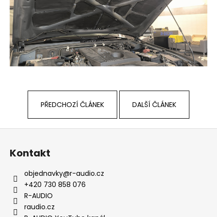
PŘEDCHOZÍ ČLÁNEK
DALŠÍ ČLÁNEK
Z
á
Kontakt
p
a
objednavky
@
r-audio.cz
t
+420 730 858 076
í
R-AUDIO
raudio.cz