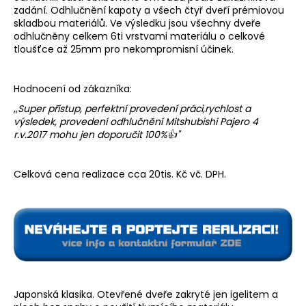
zadání. Odhlučnění kapoty a všech čtyř dveří prémiovou
a
skladbou materiálů. Ve výsledku jsou všechny dveře
j
odhlučněny celkem 6ti vrstvami materiálu o celkové
í
tloušťce až 25mm pro nekompromisní účinek.
t
?
Hodnocení od zákazníka:
,,
Super přístup, perfektní provedení práci,rychlost a
výsledek, provedení odhlučnění Mitshubishi Pajero 4
r.v.2017 mohu jen doporučit 100%👍"
HLEDAT
Celková cena realizace cca 20tis. Kč vč. DPH.
D
o
p
o
r
u
Japonská klasika. Otevřené dveře zakryté jen igelitem a