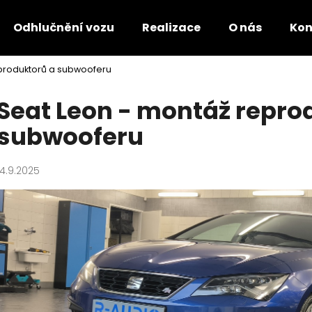
Odhlučnění vozu
Realizace
O nás
Kon
produktorů a subwooferu
Co potřebujete najít?
Seat Leon - montáž repro
subwooferu
HLEDAT
14.9.2025
Doporučujeme