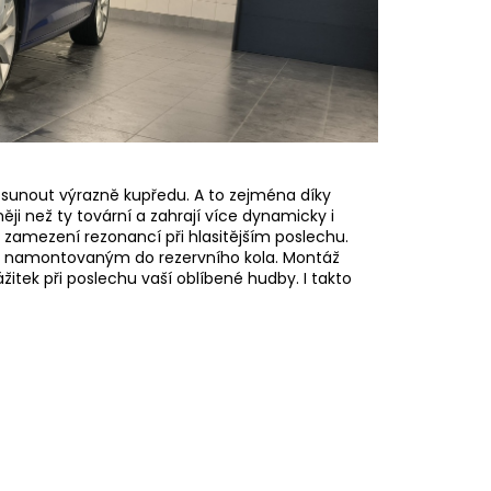
osunout výrazně kupředu. A to zejména díky
i než ty tovární a zahrají více dynamicky i
 zamezení rezonancí při hlasitějším poslechu.
m namontovaným do rezervního kola. Montáž
itek při poslechu vaší oblíbené hudby. I takto