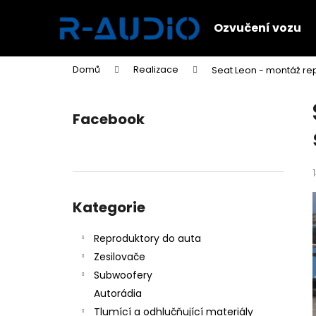
K
Přejít
na
o
Ozvučení vozu
obsah
Zpět
Zpět
š
do
do
í
Domů
Realizace
Seat Leon - montáž re
k
obchodu
obchodu
P
o
Facebook
s
t
r
a
Přeskočit
n
kategorie
Kategorie
n
í
Reproduktory do auta
p
Zesilovače
a
Subwoofery
n
Autorádia
e
Tlumící a odhlučňující materiály