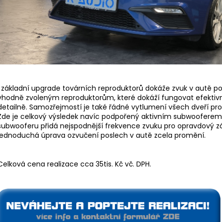
I základní upgrade továrních reproduktorů dokáže zvuk v autě p
vhodně zvoleným reproduktorům, které dokáží fungovat efektivněj
detailně. Samozřejmostí je také řádné vytlumení všech dveří pro
Zde je celkový výsledek navíc podpořený aktivním subwoofere
subwooferu přidá nejspodnější frekvence zvuku pro opravdový záž
jednoduchá úprava ozvučení poslech v autě zcela promění.
Celková cena realizace cca 35tis. Kč vč. DPH.